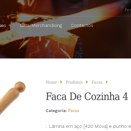
tos
Gifts/Merchandising
Contactos
Home
Produtos
Facas
Faca De Cozinha 4
Categoria:
Facas
:: Lâmina em aço [420 Mova] e punho e