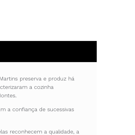
Martins preserva e produz há
acterizaram a cozinha
Montes.
am a confiança de sucessivas
las reconhecem a qualidade, a