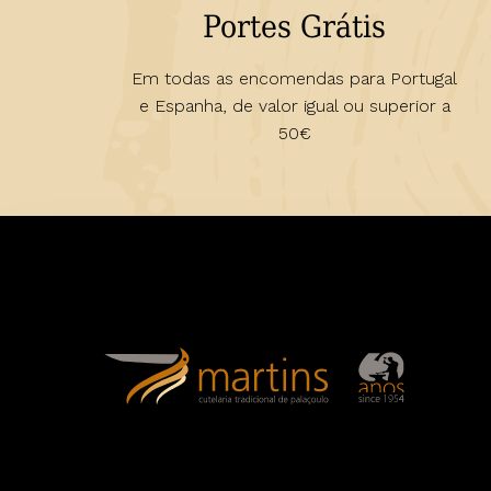
Portes Grátis
Em todas as encomendas para Portugal
e Espanha, de valor igual ou superior a
50€