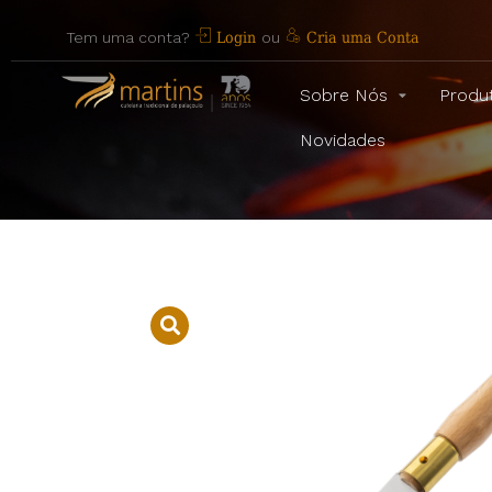
Tem uma conta?
Login
ou
Cria uma Conta
Sobre Nós
Produ
Novidades