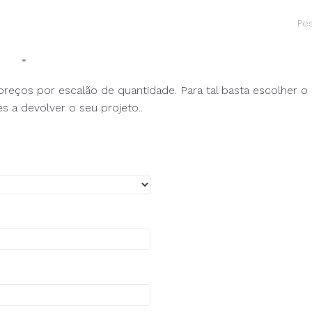
tos
Gifts/Merchandising
Contactos
ços por escalão de quantidade. Para tal basta escolher o pr
s a devolver o seu projeto..