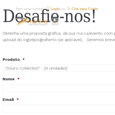
Desafie-nos!
Tem uma conta?
Login
ou
Cria uma Conta
Sobre Nós
Produ
Novidades
Obtenha uma proposta gráfica, da sua marca/evento com pre
upload do logotipo/grafismo (se aplicável). Seremos breve
Produto
*
Nome
*
Email
*