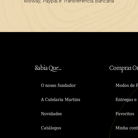
MBway, Paypal e Transferência Bancária
Sabia Que...
Compras On
O nosso fundador
Modos de 
A Cutelaria Martins
Entregas e 
Novidades
Favoritos
Catálogos
Minha con