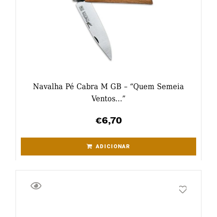
Navalha Pé Cabra M GB – “Quem Semeia
Ventos…”
6,70
€
ADICIONAR