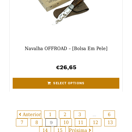
Navalha OFFROAD – [bolsa Em Pele]
26,65
€
SELECT OPTIONS
Anterior
1
2
3
…
6
7
8
9
10
11
12
13
14
15
Próxima