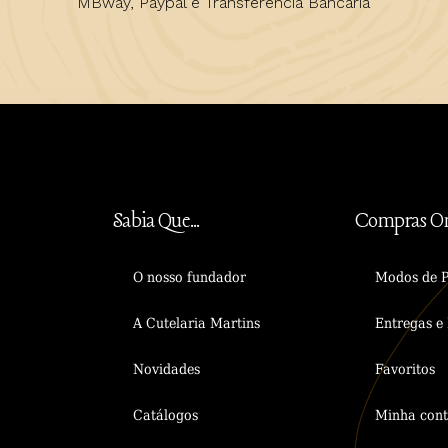
MBway, Paypal e Transferência Bancária
Sabia Que...
Compras On
O nosso fundador
Modos de 
A Cutelaria Martins
Entregas e 
Novidades
Favoritos
Catálogos
Minha con