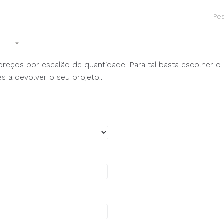
tos
Gifts/Merchandising
Contactos
ços por escalão de quantidade. Para tal basta escolher o pr
s a devolver o seu projeto..