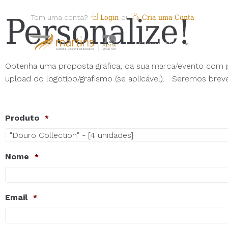
Personalize!
Tem uma conta?
Login
ou
Cria uma Conta
Sobre Nós
Produ
Novidades
Obtenha uma proposta gráfica, da sua marca/evento com pre
upload do logotipo/grafismo (se aplicável). Seremos breve
Produto
*
Nome
*
Email
*